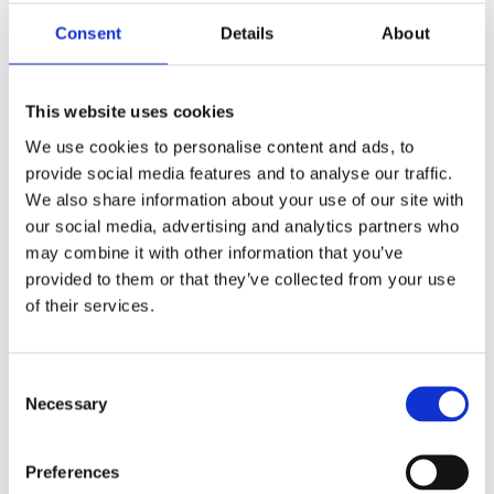
Subunternehmer von uns, die wir zur
Consent
Details
About
Auftragsabwicklung einsetzen. Die weitergegebenen
Daten dürfen von dem Dritten ausschließlich zu den
genannten Zwecken verwendet werden.
This website uses cookies
We use cookies to personalise content and ads, to
IV. Betroffenenrechte
provide social media features and to analyse our traffic.
We also share information about your use of our site with
1. Sie haben das Recht:
our social media, advertising and analytics partners who
• gemäß Art. 7 Abs. 3 DSGVO Ihre einmal erteilte
may combine it with other information that you’ve
Einwilligung jederzeit gegenüber uns zu widerrufen.
provided to them or that they’ve collected from your use
Dies hat zur Folge, dass wir die Datenverarbeitung,
of their services.
die auf dieser Einwilligung beruhte, für die Zukunft
nicht mehr fortführen dürfen;
• gemäß Art. 15 DSGVO Auskunft über Ihre von uns
Consent
verarbeiteten personenbezogenen Daten zu
Necessary
Selection
verlangen. Insbesondere können Sie Auskunft über
die Verarbeitungszwecke, die Kategorie der
Preferences
personenbezogenen Daten, die Kategorien von